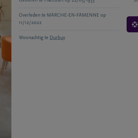
Geboren te
Haccourt
op
22/05/1933
S
Overleden te
MARCHE-EN-FAMENNE
op
11/12/2022
Woonachtig te
Durbuy