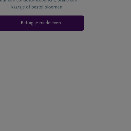
tuur een condoléancebericht, brand een
kaarsje of bestel bloemen
Betuig je medeleven