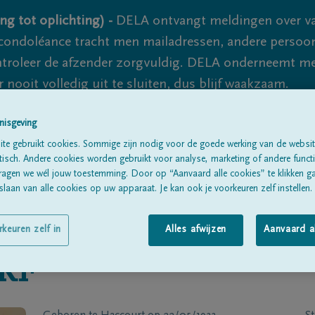
ng tot oplichting) -
DELA ontvangt meldingen over va
ondoléance tracht men mailadressen, andere persoon
controleer de afzender zorgvuldig. DELA onderneemt m
 nooit volledig uit te sluiten, dus blijf waakzaam.
nisgeving
Alle rouwberichten
Over ons
B
te gebruikt cookies. Sommige zijn nodig voor de goede werking van de websit
sch. Andere cookies worden gebruikt voor analyse, marketing of andere functio
ragen we wél jouw toestemming. Door op “Aanvaard alle cookies” te klikken g
laan van alle cookies op uw apparaat. Je kan ook je voorkeuren zelf instellen.
rkeuren zelf in
Alles afwijzen
Aanvaard a
RF