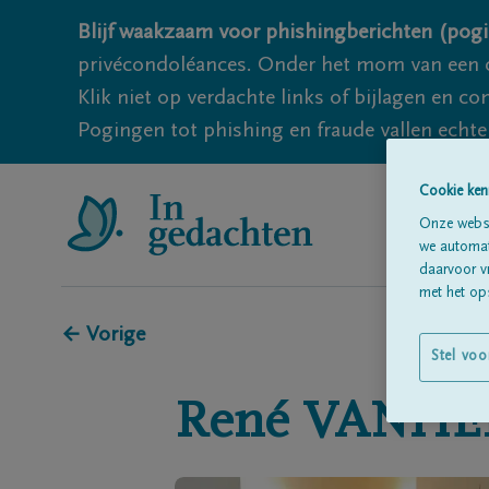
Blijf waakzaam voor phishingberichten (pogi
privécondoléances. Onder het mom van een c
Klik niet op verdachte links of bijlagen en 
Pogingen tot phishing en fraude vallen echter
Cookie ken
Onze websi
we automati
daarvoor v
met het ops
← Vorige
Stel voo
René
VANHE