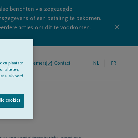
lse berichten via zogezegde
sgegevens of een betaling te bekomen.
eerdere acties om dit te voorkomen.
egrafenisondernemers
Contact
NL
FR
e en plaatsen
naliteiten;
aat u akkoord
lle cookies