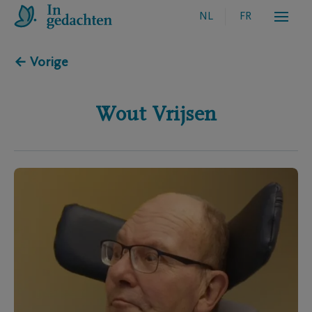
NL
FR
← Vorige
Wout
Vrijsen