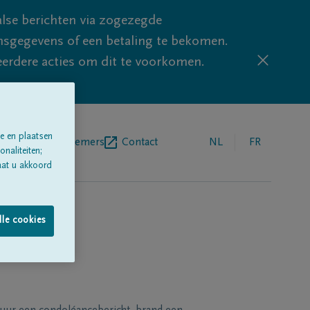
lse berichten via zogezegde
sgegevens of een betaling te bekomen.
eerdere acties om dit te voorkomen.
e en plaatsen
egrafenisondernemers
Contact
NL
FR
naliteiten;
aat u akkoord
lle cookies