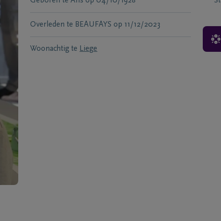
Geboren te
Ans
op
04/10/1928
S
Overleden te
BEAUFAYS
op
11/12/2023
Woonachtig te
Liege