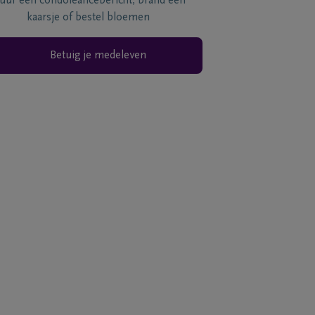
tuur een condoléancebericht, brand een
kaarsje of bestel bloemen
Betuig je medeleven