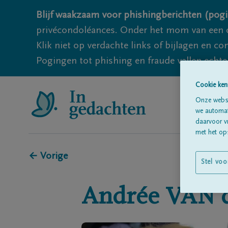
Blijf waakzaam voor phishingberichten (pogi
privécondoléances. Onder het mom van een c
Klik niet op verdachte links of bijlagen en 
Pogingen tot phishing en fraude vallen echter
Cookie ken
Onze websi
we automati
daarvoor v
met het ops
← Vorige
Stel voo
Andrée
VAN 