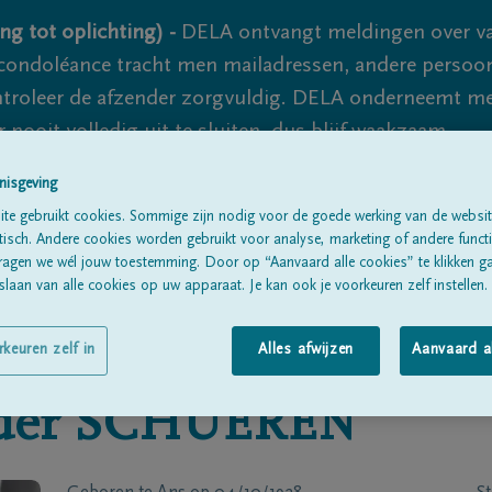
ng tot oplichting) -
DELA ontvangt meldingen over va
ondoléance tracht men mailadressen, andere persoon
controleer de afzender zorgvuldig. DELA onderneemt m
 nooit volledig uit te sluiten, dus blijf waakzaam.
nisgeving
te gebruikt cookies. Sommige zijn nodig voor de goede werking van de websit
Alle rouwberichten
Over ons
B
sch. Andere cookies worden gebruikt voor analyse, marketing of andere functio
ragen we wél jouw toestemming. Door op “Aanvaard alle cookies” te klikken g
laan van alle cookies op uw apparaat. Je kan ook je voorkeuren zelf instellen.
rkeuren zelf in
Alles afwijzen
Aanvaard a
der SCHUEREN