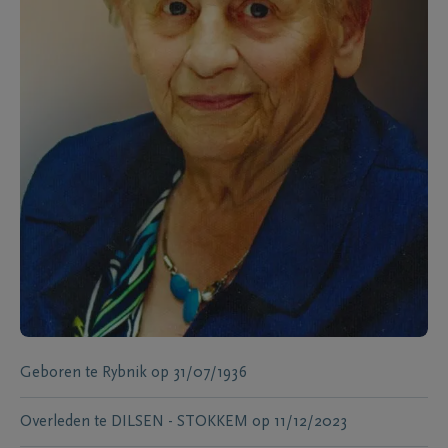
Geboren te
Rybnik
op
31/07/1936
Overleden te
DILSEN - STOKKEM
op
11/12/2023