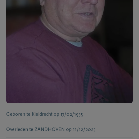
Geboren te
Kieldrecht
op
17/02/1935
Overleden te
ZANDHOVEN
op
11/12/2023