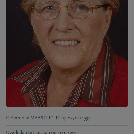
Geboren te
MAASTRICHT
op
22/01/1937
Overleden te
Lanaken
op
11/12/2023