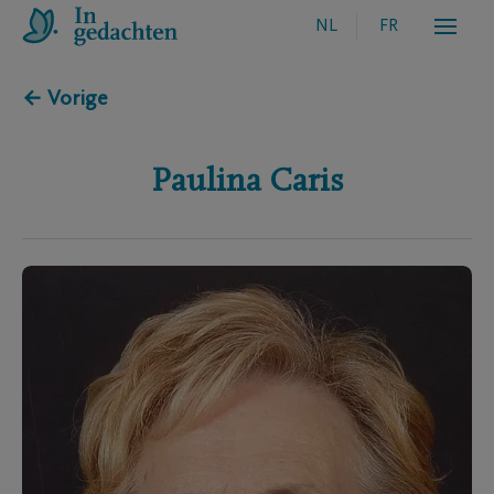
NL
FR
← Vorige
Paulina
Caris