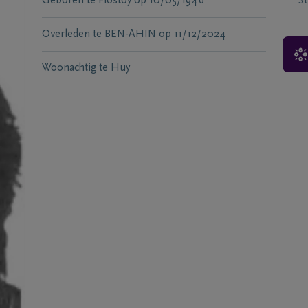
Geboren te
Flostoy
op
10/05/1946
S
Overleden te
BEN-AHIN
op
11/12/2024
Woonachtig te
Huy