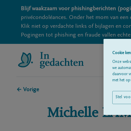
Blijf waakzaam voor phishingberichten (pogi
privécondoléances. Onder het mom van een c
Klik niet op verdachte links of bijlagen en 
Pogingen tot phishing en fraude vallen echter
Cookie ken
Onze websi
we automati
daarvoor v
met het ops
← Vorige
Stel voo
Michelle
LAM