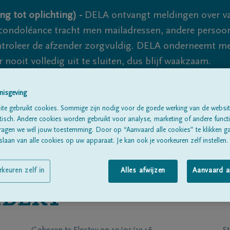
ng tot oplichting) -
DELA ontvangt meldingen over va
ondoléance tracht men mailadressen, andere persoon
controleer de afzender zorgvuldig. DELA onderneemt m
 nooit volledig uit te sluiten, dus blijf waakzaam.
nisgeving
Alle rouwberichten
Over ons
B
te gebruikt cookies. Sommige zijn nodig voor de goede werking van de websit
sch. Andere cookies worden gebruikt voor analyse, marketing of andere functio
ragen we wél jouw toestemming. Door op “Aanvaard alle cookies” te klikken g
laan van alle cookies op uw apparaat. Je kan ook je voorkeuren zelf instellen.
rkeuren zelf in
Alles afwijzen
Aanvaard a
BERT