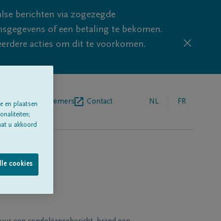
lse berichten via zogezegde
sgegevens of een betaling te bekomen.
eerdere acties om dit te voorkomen.
egrafenisondernemers
Contact
NL
FR
e en plaatsen
naliteiten;
aat u akkoord
lle cookies