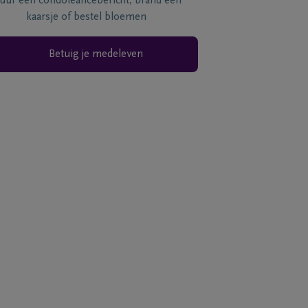
tuur een condoléancebericht, brand een
kaarsje of bestel bloemen
Betuig je medeleven