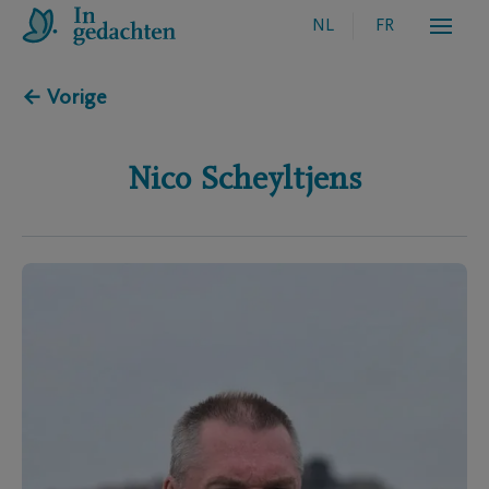
NL
FR
← Vorige
Nico
Scheyltjens