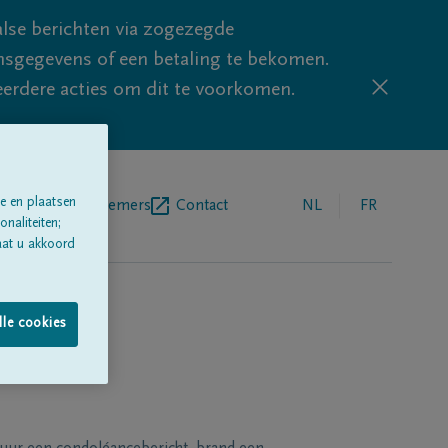
lse berichten via zogezegde
sgegevens of een betaling te bekomen.
eerdere acties om dit te voorkomen.
e en plaatsen
egrafenisondernemers
Contact
NL
FR
naliteiten;
aat u akkoord
lle cookies