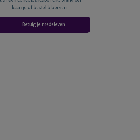
tuur een condoléancebericht, brand een
kaarsje of bestel bloemen
Betuig je medeleven