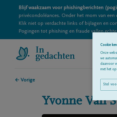
Blijf waakzaam voor phishingberichten (pogi
privécondoléances. Onder het mom van een c
Klik niet op verdachte links of bijlagen en 
Pogingen tot phishing en fraude vallen echter
Cookie ken
Onze websi
we automati
daarvoor v
met het ops
← Vorige
Stel voo
Yvonne
Van S