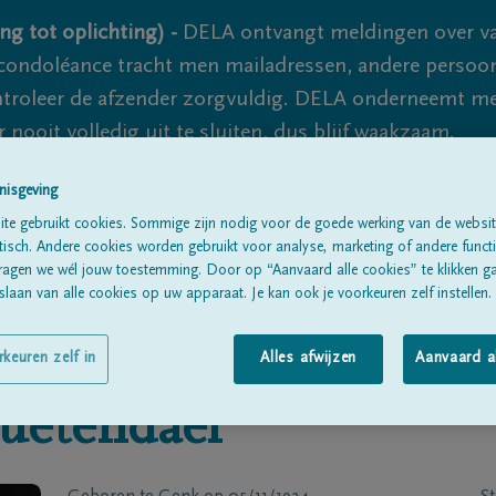
ng tot oplichting) -
DELA ontvangt meldingen over va
ondoléance tracht men mailadressen, andere persoon
controleer de afzender zorgvuldig. DELA onderneemt m
 nooit volledig uit te sluiten, dus blijf waakzaam.
nisgeving
te gebruikt cookies. Sommige zijn nodig voor de goede werking van de websit
Alle rouwberichten
Over ons
B
sch. Andere cookies worden gebruikt voor analyse, marketing of andere functio
ragen we wél jouw toestemming. Door op “Aanvaard alle cookies” te klikken g
laan van alle cookies op uw apparaat. Je kan ook je voorkeuren zelf instellen.
rkeuren zelf in
Alles afwijzen
Aanvaard a
uetendael