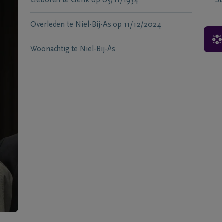
Geboren te
Genk
op
05/11/1934
S
Overleden te
Niel-Bij-As
op
11/12/2024
Woonachtig te
Niel-Bij-As