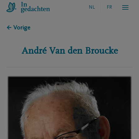
NL
FR
← Vorige
André
Van den Broucke