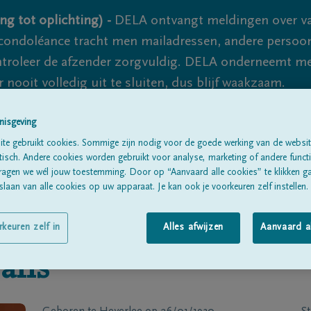
ng tot oplichting) -
DELA ontvangt meldingen over va
ondoléance tracht men mailadressen, andere persoon
controleer de afzender zorgvuldig. DELA onderneemt m
 nooit volledig uit te sluiten, dus blijf waakzaam.
nisgeving
Alle rouwberichten
Over ons
B
te gebruikt cookies. Sommige zijn nodig voor de goede werking van de websit
sch. Andere cookies worden gebruikt voor analyse, marketing of andere functio
ragen we wél jouw toestemming. Door op “Aanvaard alle cookies” te klikken g
laan van alle cookies op uw apparaat. Je kan ook je voorkeuren zelf instellen.
rkeuren zelf in
Alles afwijzen
Aanvaard a
jans