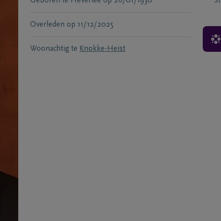
Geboren te
Heverlee
op
26/01/1930
S
Overleden
op
11/12/2025
Woonachtig te
Knokke-Heist