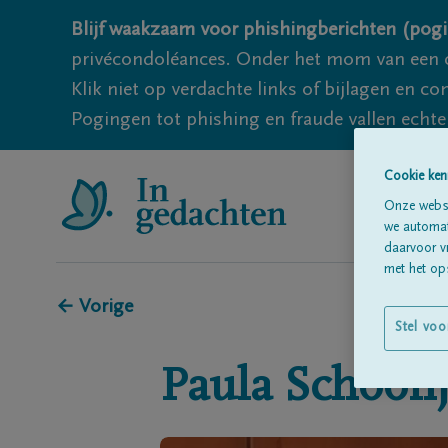
Blijf waakzaam voor phishingberichten (pogi
privécondoléances. Onder het mom van een c
Klik niet op verdachte links of bijlagen en 
Pogingen tot phishing en fraude vallen echter
Cookie ken
Onze websi
we automati
daarvoor v
met het ops
← Vorige
Stel voo
Paula
Schoon