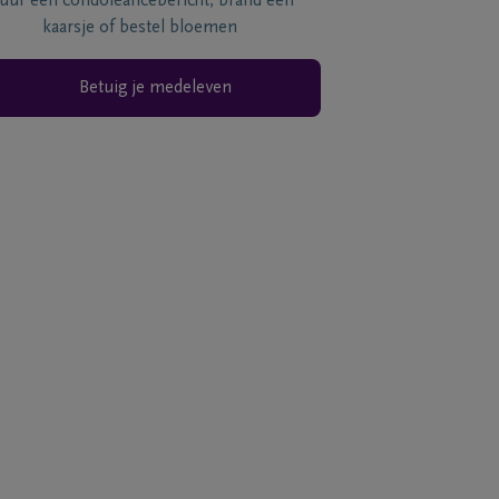
tuur een condoléancebericht, brand een
kaarsje of bestel bloemen
Betuig je medeleven