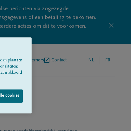
lse berichten via zogezegde
sgegevens of een betaling te bekomen.
eerdere acties om dit te voorkomen.
egrafenisondernemers
Contact
NL
FR
e en plaatsen
naliteiten;
aat u akkoord
lle cookies