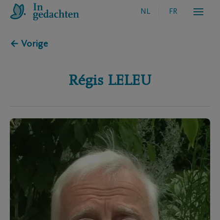
NL
FR
← Vorige
Régis
LELEU