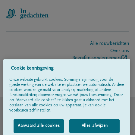
Alle rouwberichten
Over ons
Begrafenisondernemers
Contact
Cookie kennisgeving
Onze website gebruikt cookies. Sommige zijn nodig voor de
goede werking van de website en plaatsen we automatisch. Andere
Volg ons op
cookies worden gebruikt voor analyse, marketing of andere
functionaliteiten; daarvoor vragen we wél jouw toestemming. Door
op “Aanvaard alle cookies” te klikken gaat u akkoord met het
© DELA
opslaan van alle cookies op uw apparaat. Je kan ook je
voorkeuren zelf instellen.
Gebruiksvoorwaarden
Aanvaard alle cookies
Alles afwijzen
Privacyverklaring