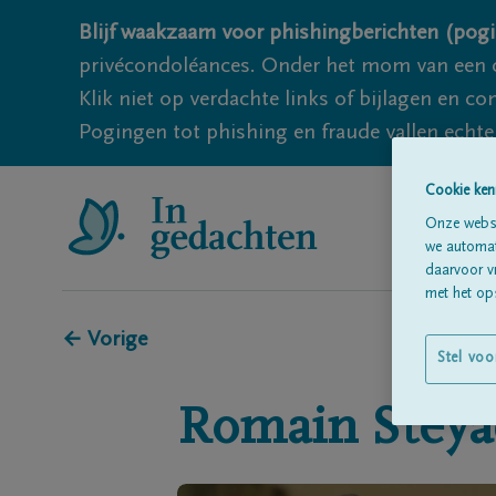
Blijf waakzaam voor phishingberichten (pogi
privécondoléances. Onder het mom van een c
Klik niet op verdachte links of bijlagen en 
Pogingen tot phishing en fraude vallen echter
Cookie ken
Onze websi
we automati
daarvoor v
met het ops
← Vorige
Stel voo
Romain
Steya