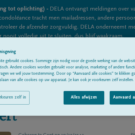
ng tot oplichting) -
DELA ontvangt meldingen over va
ondoléance tracht men mailadressen, andere persoon
controleer de afzender zorgvuldig. DELA onderneemt m
 nooit volledig uit te sluiten, dus blijf waakzaam.
nisgeving
te gebruikt cookies. Sommige zijn nodig voor de goede werking van de websit
Alle rouwberichten
Over ons
B
sch. Andere cookies worden gebruikt voor analyse, marketing of andere functio
ragen we wél jouw toestemming. Door op “Aanvaard alle cookies” te klikken g
laan van alle cookies op uw apparaat. Je kan ook je voorkeuren zelf instellen.
rkeuren zelf in
Alles afwijzen
Aanvaard a
ert