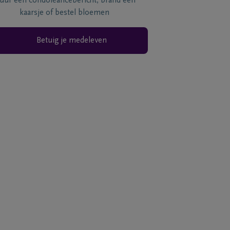
tuur een condoléancebericht, brand een
kaarsje of bestel bloemen
Betuig je medeleven