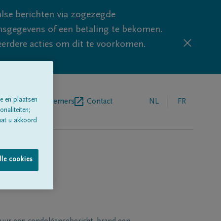
lse berichten via zogezegde
sgegevens of een betaling te bekomen.
eerdere acties om dit te voorkomen.
e en plaatsen
egrafenisondernemers
Contact
NL
FR
naliteiten;
aat u akkoord
lle cookies