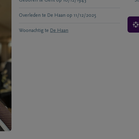
Geboren te
Gent
op
10/12/1943
S
Overleden te
De Haan
op
11/12/2025
Woonachtig te
De Haan