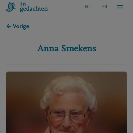
NL
FR
← Vorige
Anna
Smekens