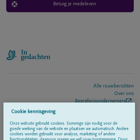
Betuig je medeleven
Alle rouwberichten
Over ons
Begrafenisondernemers
Contact
Cookie kennisgeving
Onze website gebruikt cookies. Sommige zijn nodig voor de
goede werking van de website en plaatsen we automatisch. Andere
Volg ons op
cookies worden gebruikt voor analyse, marketing of andere
functionaliteiten; daarvoor vragen we wél jouw toestemming. Door