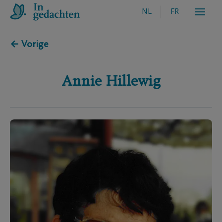
NL
FR
← Vorige
Annie
Hillewig