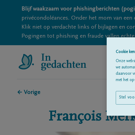
Blijf waakzaam voor phishingberichten (pogi
privécondoléances. Onder het mom van een c
Klik niet op verdachte links of bijlagen en 
Pogingen tot phishing en fraude vallen echter
Cookie ken
Onze websi
we automati
daarvoor v
met het ops
← Vorige
Stel voo
François
Mer