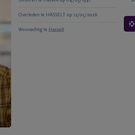
Geboren te
Hasselt
op
04/05/1941
S
Overleden te
HASSELT
op
12/05/2026
Woonachtig te
Hasselt