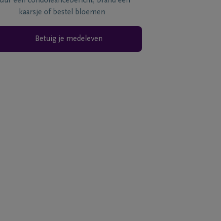
tuur een condoléancebericht, brand een
kaarsje of bestel bloemen
Betuig je medeleven