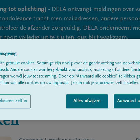
ng tot oplichting) -
DELA ontvangt meldingen over va
ondoléance tracht men mailadressen, andere persoon
controleer de afzender zorgvuldig. DELA onderneemt m
 nooit volledig uit te sluiten, dus blijf waakzaam.
nisgeving
te gebruikt cookies. Sommige zijn nodig voor de goede werking van de websit
Alle rouwberichten
Over ons
B
sch. Andere cookies worden gebruikt voor analyse, marketing of andere functio
ragen we wél jouw toestemming. Door op “Aanvaard alle cookies” te klikken g
laan van alle cookies op uw apparaat. Je kan ook je voorkeuren zelf instellen.
rkeuren zelf in
Alles afwijzen
Aanvaard a
ken