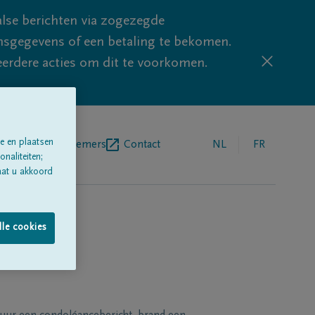
lse berichten via zogezegde
sgegevens of een betaling te bekomen.
eerdere acties om dit te voorkomen.
e en plaatsen
egrafenisondernemers
Contact
NL
FR
naliteiten;
aat u akkoord
lle cookies