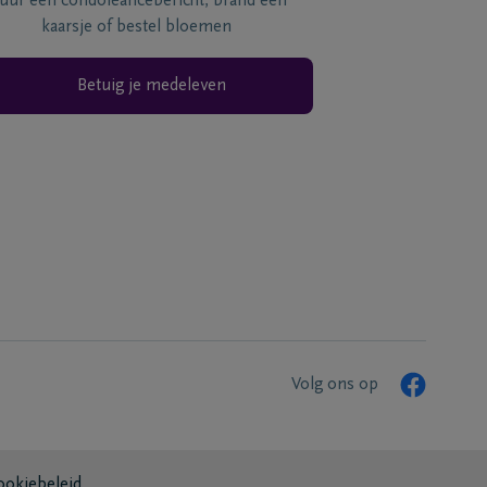
tuur een condoléancebericht, brand een
kaarsje of bestel bloemen
Betuig je medeleven
Volg ons op
ookiebeleid