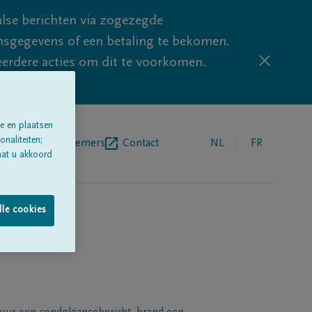
lse berichten via zogezegde
sgegevens of een betaling te bekomen.
eerdere acties om dit te voorkomen.
e en plaatsen
naliteiten;
egrafenisondernemers
Contact
NL
FR
aat u akkoord
lle cookies