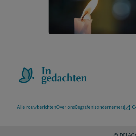
Alle rouwberichten
Over ons
Begrafenisondernemers
C
© DELA
Ge