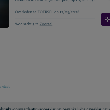
Geboren te
Deurne (Antwerpen)
op
01/06/1931
S
Overleden te
ZOERSEL
op
12/05/2026
Woonachtig te
Zoersel
ontact
bruiksvoorwaarden
Privacyverklaring
Toegankelijkheidsverklaring
C