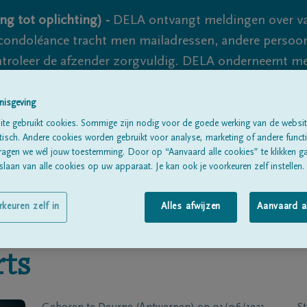
ng tot oplichting) -
DELA ontvangt meldingen over va
ondoléance tracht men mailadressen, andere persoon
controleer de afzender zorgvuldig. DELA onderneemt m
 nooit volledig uit te sluiten, dus blijf waakzaam.
nisgeving
te gebruikt cookies. Sommige zijn nodig voor de goede werking van de websit
sch. Andere cookies worden gebruikt voor analyse, marketing of andere functio
Alle rouwberichten
Over ons
B
ragen we wél jouw toestemming. Door op “Aanvaard alle cookies” te klikken g
laan van alle cookies op uw apparaat. Je kan ook je voorkeuren zelf instellen.
rkeuren zelf in
Alles afwijzen
Aanvaard a
ts