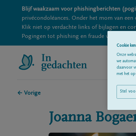
Blijf waakzaam voor phishingberichten (pogi
privécondoléances. Onder het mom van een c
Klik niet op verdachte links of bijlagen en 
Pogingen tot phishing en fraude vallen echter
Cookie ken
Onze websi
we automati
daarvoor v
met het ops
Stel voo
← Vorige
Joanna
Bogaer