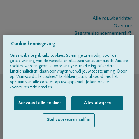
Alle rouwberichten
Over ons
Begrafenisondernemers
Contact
Cookie kennisgeving
Onze website gebruikt cookies. Sommige zijn nodig voor de
goede werking van de website en plaatsen we automatisch. Andere
Volg ons op
cookies worden gebruikt voor analyse, marketing of andere
functionaliteiten; daarvoor vragen we wél jouw toestemming. Door
op “Aanvaard alle cookies” te klikken gaat u akkoord met het
© DELA
opslaan van alle cookies op uw apparaat. Je kan ook je
voorkeuren zelf instellen.
Gebruiksvoorwaarden
Aanvaard alle cookies
Alles afwijzen
Privacyverklaring
Stel voorkeuren zelf in
Toegankelijkheidsverklaring
Cookiebeleid