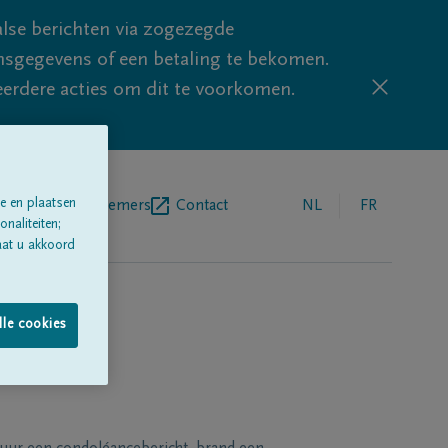
lse berichten via zogezegde
sgegevens of een betaling te bekomen.
eerdere acties om dit te voorkomen.
e en plaatsen
egrafenisondernemers
Contact
NL
FR
naliteiten;
aat u akkoord
lle cookies