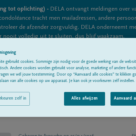
ng tot oplichting) -
DELA ontvangt meldingen over va
ondoléance tracht men mailadressen, andere persoon
controleer de afzender zorgvuldig. DELA onderneemt m
 nooit volledig uit te sluiten, dus blijf waakzaam.
nisgeving
te gebruikt cookies. Sommige zijn nodig voor de goede werking van de websit
Alle rouwberichten
Over ons
B
sch. Andere cookies worden gebruikt voor analyse, marketing of andere functio
ragen we wél jouw toestemming. Door op “Aanvaard alle cookies” te klikken g
laan van alle cookies op uw apparaat. Je kan ook je voorkeuren zelf instellen.
rkeuren zelf in
Alles afwijzen
Aanvaard a