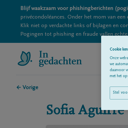
Blijf waakzaam voor phishingberichten (pogi
privécondoléances. Onder het mom van een c
Klik niet op verdachte links of bijlagen en 
Pogingen tot phishing en fraude vallen echter
Cookie ken
Onze websi
we automati
daarvoor v
met het ops
← Vorige
Stel voo
Sofia
Aguirre