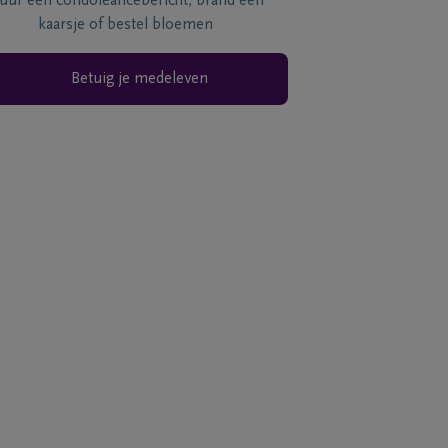
tuur een condoléancebericht, brand een
kaarsje of bestel bloemen
Betuig je medeleven