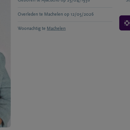
Geboren te
Ayacucho
op
25/04/1936
S
Overleden te
Machelen
op
12/05/2026
Woonachtig te
Machelen