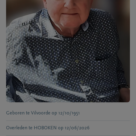
Geboren te
Vilvoorde
op
12/10/1951
Overleden te
HOBOKEN
op
12/06/2026