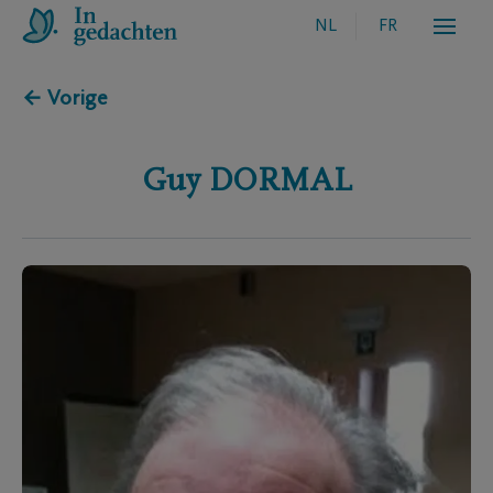
NL
FR
← Vorige
Guy
DORMAL