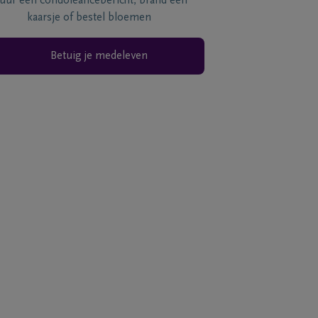
tuur een condoléancebericht, brand een
kaarsje of bestel bloemen
Betuig je medeleven