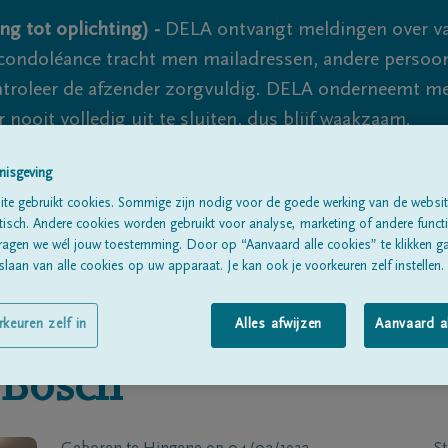
ng tot oplichting) -
DELA ontvangt meldingen over va
ondoléance tracht men mailadressen, andere persoon
controleer de afzender zorgvuldig. DELA onderneemt m
 nooit volledig uit te sluiten, dus blijf waakzaam.
nisgeving
te gebruikt cookies. Sommige zijn nodig voor de goede werking van de websit
Alle rouwberichten
Over ons
B
sch. Andere cookies worden gebruikt voor analyse, marketing of andere functio
ragen we wél jouw toestemming. Door op “Aanvaard alle cookies” te klikken g
laan van alle cookies op uw apparaat. Je kan ook je voorkeuren zelf instellen.
rkeuren zelf in
Alles afwijzen
Aanvaard a
 Bosch