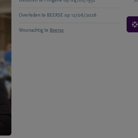
Geboren te
Hingene
op
04/02/1932
S
Overleden te
BEERSE
op
12/06/2026
Woonachtig te
Beerse