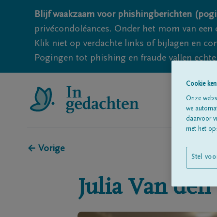
Blijf waakzaam voor phishingberichten (pogi
privécondoléances. Onder het mom van een c
Klik niet op verdachte links of bijlagen en 
Pogingen tot phishing en fraude vallen echter
Cookie ken
Onze websi
we automati
daarvoor v
met het ops
← Vorige
Stel voo
Julia
Van den