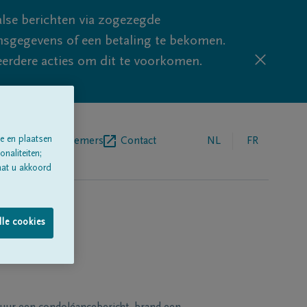
lse berichten via zogezegde
sgegevens of een betaling te bekomen.
eerdere acties om dit te voorkomen.
e en plaatsen
egrafenisondernemers
Contact
NL
FR
naliteiten;
aat u akkoord
lle cookies