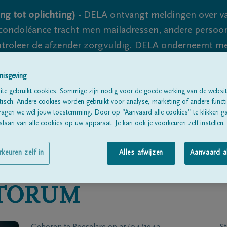
ng tot oplichting) -
DELA ontvangt meldingen over va
ondoléance tracht men mailadressen, andere persoon
controleer de afzender zorgvuldig. DELA onderneemt m
 nooit volledig uit te sluiten, dus blijf waakzaam.
nisgeving
te gebruikt cookies. Sommige zijn nodig voor de goede werking van de websit
sch. Andere cookies worden gebruikt voor analyse, marketing of andere functio
Alle rouwberichten
Over ons
B
ragen we wél jouw toestemming. Door op “Aanvaard alle cookies” te klikken g
laan van alle cookies op uw apparaat. Je kan ook je voorkeuren zelf instellen.
rkeuren zelf in
Alles afwijzen
Aanvaard a
TORUM