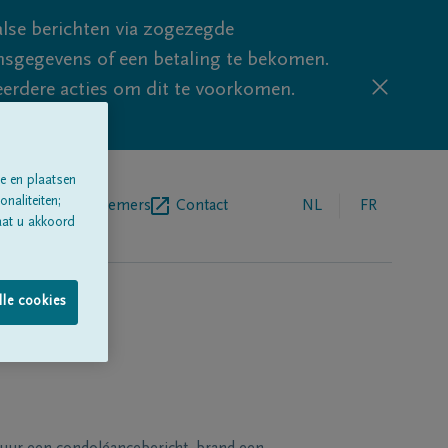
lse berichten via zogezegde
sgegevens of een betaling te bekomen.
eerdere acties om dit te voorkomen.
e en plaatsen
naliteiten;
egrafenisondernemers
Contact
NL
FR
aat u akkoord
lle cookies