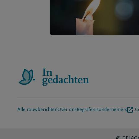
Alle rouwberichten
Over ons
Begrafenisondernemers
C
© DELA
Ge