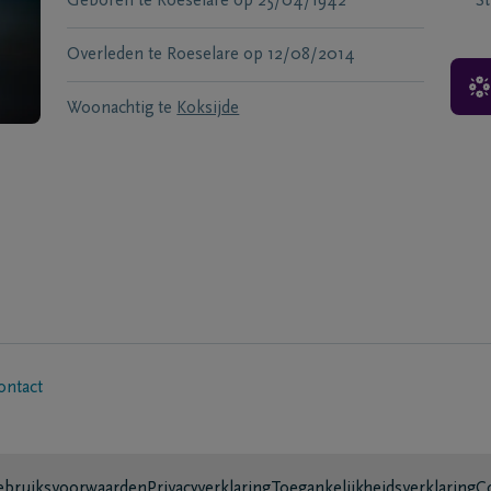
Geboren te
Roeselare
op
25/04/1942
S
Overleden te
Roeselare
op
12/08/2014
Woonachtig te
Koksijde
ontact
bruiksvoorwaarden
Privacyverklaring
Toegankelijkheidsverklaring
C