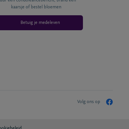
tuur een condoléancebericht, brand een
kaarsje of bestel bloemen
Betuig je medeleven
Volg ons op
ookiebeleid