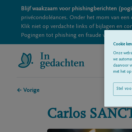
Blijf waakzaam voor phishingberichten (pogi
privécondoléances. Onder het mom van een c
Klik niet op verdachte links of bijlagen en 
Pogingen tot phishing en fraude vallen echter
Cookie ken
Onze websi
we automati
daarvoor v
met het ops
Stel voo
← Vorige
Carlos
SANC