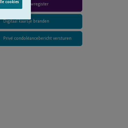
lle cookies
Rouwregister
Digitaal kaarsje branden
Privé condoléancebericht versturen