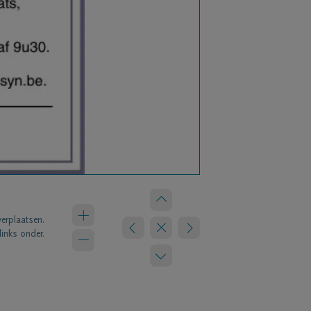
verplaatsen.
links onder.