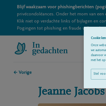
Blijf waakzaam voor phishingberichten (pogi
privécondoléances. Onder het mom van een c
Klik niet op verdachte links of bijlagen en 
Pogingen tot phishing en fraude vallen echter
Cookie ken
Onze websi
we automati
daarvoor v
met het ops
← Vorige
Stel voo
Jeanne
Jacobs