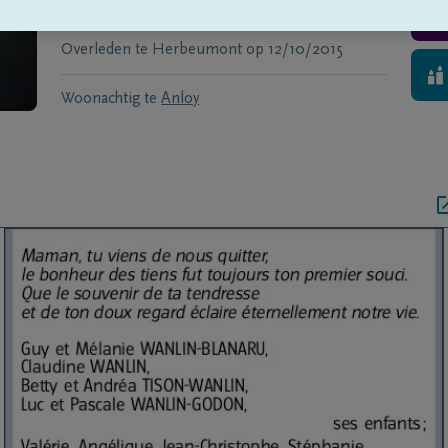
Geboren te
Anloy
op
13/06/1922
Overleden te
Herbeumont
op
12/10/2015
Woonachtig te
Anloy