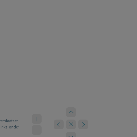
verplaatsen.
links onder.