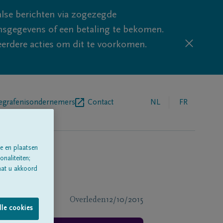
lse berichten via zogezegde
sgegevens of een betaling te bekomen.
eerdere acties om dit te voorkomen.
egrafenisondernemers
Contact
NL
FR
e en plaatsen
naliteiten;
aat u akkoord
Overleden
12/10/2015
lle cookies