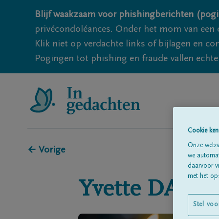
Blijf waakzaam voor phishingberichten (pogi
privécondoléances. Onder het mom van een c
Klik niet op verdachte links of bijlagen en 
Pogingen tot phishing en fraude vallen echter
Cookie ken
Onze websi
← Vorige
we automati
daarvoor v
met het ops
Yvette
DAUB
Stel voo