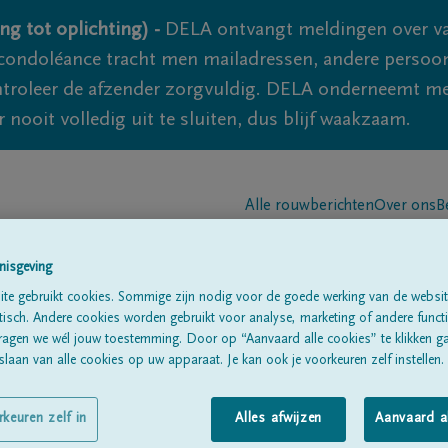
ng tot oplichting) -
DELA ontvangt meldingen over va
ondoléance tracht men mailadressen, andere persoon
controleer de afzender zorgvuldig. DELA onderneemt m
 nooit volledig uit te sluiten, dus blijf waakzaam.
Alle rouwberichten
Over ons
B
nisgeving
te gebruikt cookies. Sommige zijn nodig voor de goede werking van de websit
sch. Andere cookies worden gebruikt voor analyse, marketing of andere functio
ragen we wél jouw toestemming. Door op “Aanvaard alle cookies” te klikken g
laan van alle cookies op uw apparaat. Je kan ook je voorkeuren zelf instellen.
Y
rkeuren zelf in
Alles afwijzen
Aanvaard a