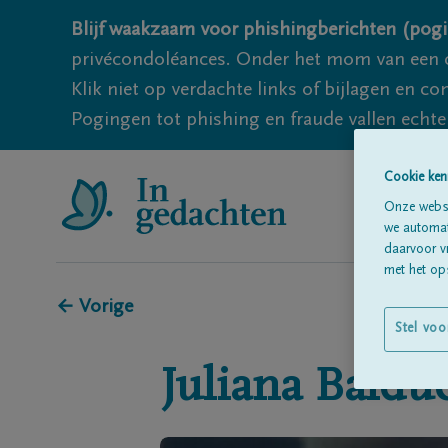
Blijf waakzaam voor phishingberichten (pogi
privécondoléances. Onder het mom van een c
Klik niet op verdachte links of bijlagen en 
Pogingen tot phishing en fraude vallen echter
Cookie ken
Onze websi
we automati
daarvoor v
met het ops
← Vorige
Stel voo
Juliana
Baldu