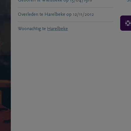
Geboren te
Wielsbeke
op
15/04/1916
S
Overleden te
Harelbeke
op
12/11/2012
Woonachtig te
Harelbeke