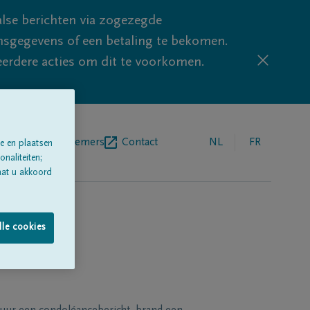
lse berichten via zogezegde
sgegevens of een betaling te bekomen.
eerdere acties om dit te voorkomen.
egrafenisondernemers
Contact
NL
FR
e en plaatsen
naliteiten;
aat u akkoord
lle cookies