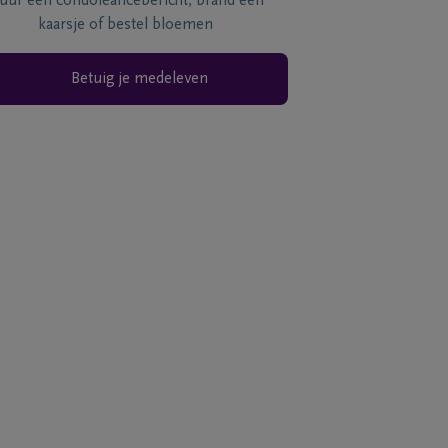
tuur een condoléancebericht, brand een
kaarsje of bestel bloemen
Betuig je medeleven