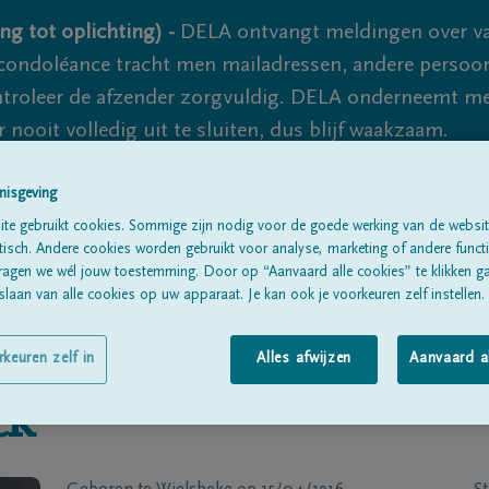
ng tot oplichting) -
DELA ontvangt meldingen over va
ondoléance tracht men mailadressen, andere persoon
controleer de afzender zorgvuldig. DELA onderneemt m
 nooit volledig uit te sluiten, dus blijf waakzaam.
nisgeving
Alle rouwberichten
Over ons
B
te gebruikt cookies. Sommige zijn nodig voor de goede werking van de websit
sch. Andere cookies worden gebruikt voor analyse, marketing of andere functio
ragen we wél jouw toestemming. Door op “Aanvaard alle cookies” te klikken g
laan van alle cookies op uw apparaat. Je kan ook je voorkeuren zelf instellen.
rkeuren zelf in
Alles afwijzen
Aanvaard a
ck