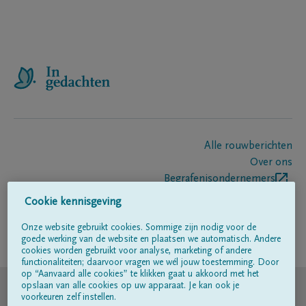
Alle rouwberichten
Over ons
Begrafenisondernemers
Contact
Cookie kennisgeving
Onze website gebruikt cookies. Sommige zijn nodig voor de
goede werking van de website en plaatsen we automatisch. Andere
Volg ons op
cookies worden gebruikt voor analyse, marketing of andere
functionaliteiten; daarvoor vragen we wél jouw toestemming. Door
op “Aanvaard alle cookies” te klikken gaat u akkoord met het
© DELA
opslaan van alle cookies op uw apparaat. Je kan ook je
voorkeuren zelf instellen.