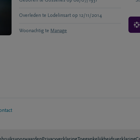
Geboren te
Gosselies
op
08/07/1931
S
Overleden te
Lodelinsart
op
12/11/2014
Woonachtig te
Manage
ontact
bruiksvoorwaarden
Privacyverklaring
Toegankelijkheidsverklaring
C