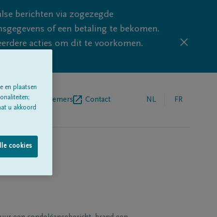
lse berichten via zogezegde
sgegevens of een betaling te bekomen.
eerdere acties om dit te voorkomen.
e en plaatsen
naliteiten;
egrafenisondernemers
Contact
NL
FR
aat u akkoord
lle cookies