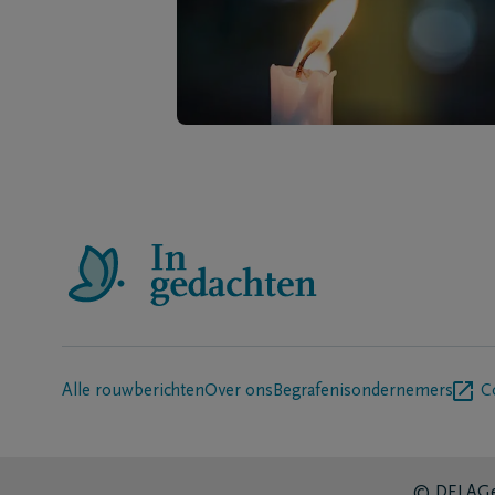
Alle rouwberichten
Over ons
Begrafenisondernemers
C
© DELA
Ge