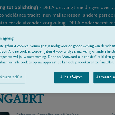
ng tot oplichting) -
DELA ontvangt meldingen over va
ondoléance tracht men mailadressen, andere persoon
controleer de afzender zorgvuldig. DELA onderneemt m
 nooit volledig uit te sluiten, dus blijf waakzaam.
nisgeving
te gebruikt cookies. Sommige zijn nodig voor de goede werking van de websit
sch. Andere cookies worden gebruikt voor analyse, marketing of andere functio
Alle rouwberichten
Over ons
B
ragen we wél jouw toestemming. Door op “Aanvaard alle cookies” te klikken g
laan van alle cookies op uw apparaat. Je kan ook je voorkeuren zelf instellen.
rkeuren zelf in
Alles afwijzen
Aanvaard a
NGAERT