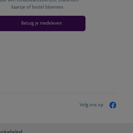
tuur een condoléancebericht, brand een
kaarsje of bestel bloemen
Betuig je medeleven
Volg ons op
ookiebeleid