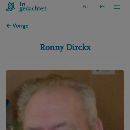
NL
FR
← Vorige
Ronny
Dirckx