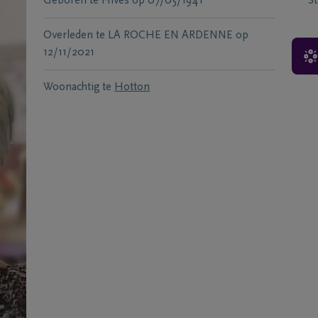
Geboren te
Hives
op
07/05/1941
S
Overleden te
LA ROCHE EN ARDENNE
op
12/11/2021
Woonachtig te
Hotton