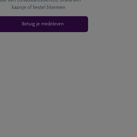
tuur een condoléancebericht, brand een
kaarsje of bestel bloemen
Betuig je medeleven