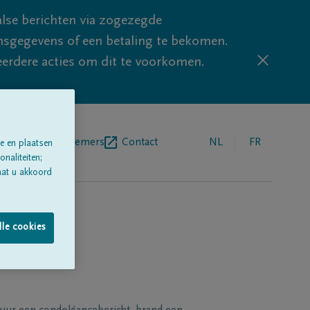
lse berichten via zogezegde
sgegevens of een betaling te bekomen.
eerdere acties om dit te voorkomen.
egrafenisondernemers
Contact
NL
FR
e en plaatsen
naliteiten;
aat u akkoord
lle cookies