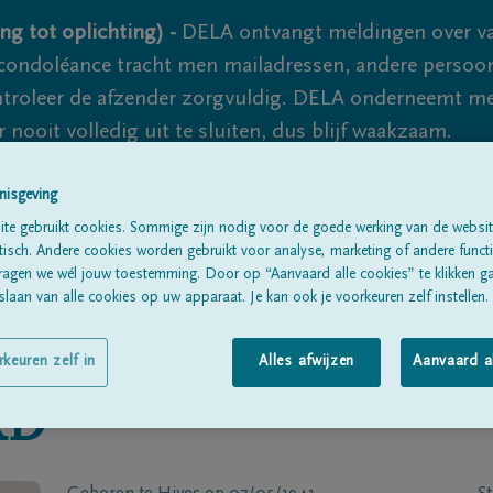
ng tot oplichting) -
DELA ontvangt meldingen over va
ondoléance tracht men mailadressen, andere persoon
controleer de afzender zorgvuldig. DELA onderneemt m
 nooit volledig uit te sluiten, dus blijf waakzaam.
nisgeving
Alle rouwberichten
Over ons
B
te gebruikt cookies. Sommige zijn nodig voor de goede werking van de websit
sch. Andere cookies worden gebruikt voor analyse, marketing of andere functio
ragen we wél jouw toestemming. Door op “Aanvaard alle cookies” te klikken g
laan van alle cookies op uw apparaat. Je kan ook je voorkeuren zelf instellen.
rkeuren zelf in
Alles afwijzen
Aanvaard a
RD