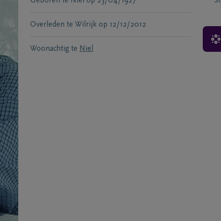
Geboren te
Niel
op
23/04/1927
S
Overleden te
Wilrijk
op
12/12/2012
Woonachtig te
Niel