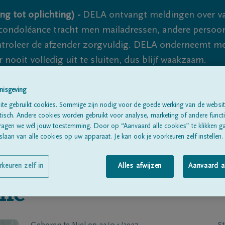
ng tot oplichting) -
DELA ontvangt meldingen over va
ondoléance tracht men mailadressen, andere persoon
controleer de afzender zorgvuldig. DELA onderneemt m
 nooit volledig uit te sluiten, dus blijf waakzaam.
nisgeving
Alle rouwberichten
Over ons
B
te gebruikt cookies. Sommige zijn nodig voor de goede werking van de websit
sch. Andere cookies worden gebruikt voor analyse, marketing of andere functio
ragen we wél jouw toestemming. Door op “Aanvaard alle cookies” te klikken g
laan van alle cookies op uw apparaat. Je kan ook je voorkeuren zelf instellen.
rkeuren zelf in
Alles afwijzen
Aanvaard a
me