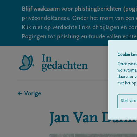
Blijf waakzaam voor phishingberichten (pogi
privécondoléances. Onder het mom van een c
Klik niet op verdachte links of bijlagen en 
Pogingen tot phishing en fraude vallen echter
Cookie ken
Onze websi
we automati
daarvoor v
met het ops
← Vorige
Stel voo
Jan
Van Dam