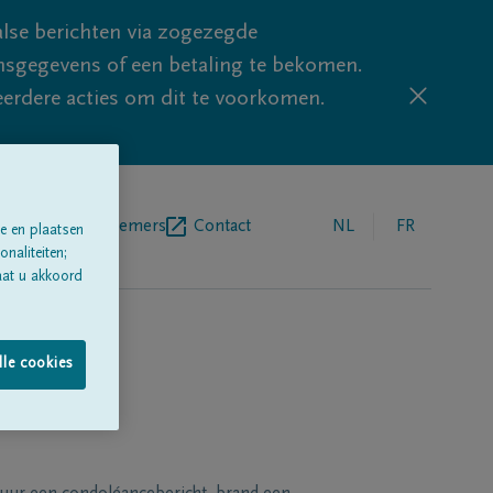
lse berichten via zogezegde
sgegevens of een betaling te bekomen.
eerdere acties om dit te voorkomen.
egrafenisondernemers
Contact
NL
FR
e en plaatsen
naliteiten;
aat u akkoord
lle cookies