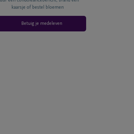
tuur een condoléancebericht, brand een
kaarsje of bestel bloemen
Betuig je medeleven