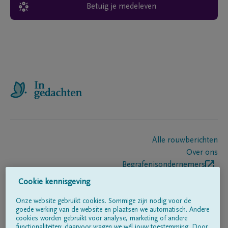
Betuig je medeleven
Alle rouwberichten
Over ons
Begrafenisondernemers
Contact
Cookie kennisgeving
Onze website gebruikt cookies. Sommige zijn nodig voor de
goede werking van de website en plaatsen we automatisch. Andere
Volg ons op
cookies worden gebruikt voor analyse, marketing of andere
functionaliteiten; daarvoor vragen we wél jouw toestemming. Door