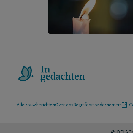
Alle rouwberichten
Over ons
Begrafenisondernemers
C
© DELA
Ge