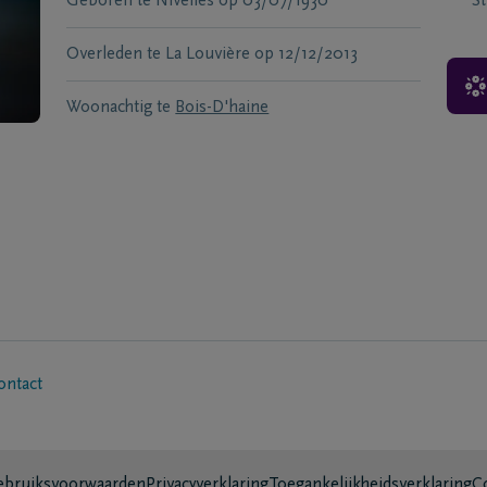
Geboren te
Nivelles
op
03/07/1930
S
Overleden te
La Louvière
op
12/12/2013
Woonachtig te
Bois-D'haine
ontact
bruiksvoorwaarden
Privacyverklaring
Toegankelijkheidsverklaring
C