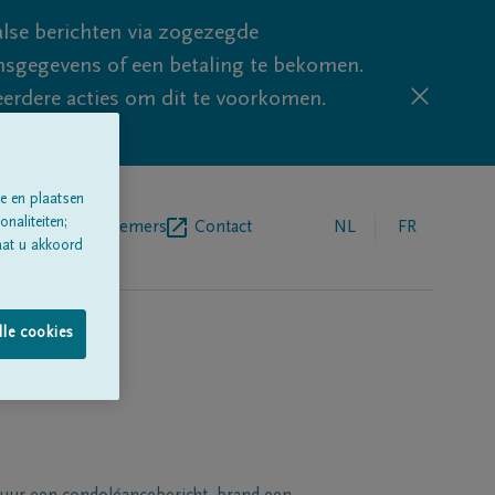
lse berichten via zogezegde
sgegevens of een betaling te bekomen.
eerdere acties om dit te voorkomen.
e en plaatsen
naliteiten;
egrafenisondernemers
Contact
NL
FR
aat u akkoord
lle cookies