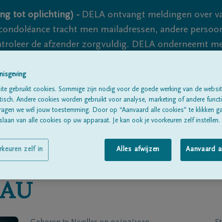
ng tot oplichting) -
DELA ontvangt meldingen over va
ondoléance tracht men mailadressen, andere persoon
controleer de afzender zorgvuldig. DELA onderneemt m
 nooit volledig uit te sluiten, dus blijf waakzaam.
nisgeving
te gebruikt cookies. Sommige zijn nodig voor de goede werking van de websit
sch. Andere cookies worden gebruikt voor analyse, marketing of andere functio
Alle rouwberichten
Over ons
B
ragen we wél jouw toestemming. Door op “Aanvaard alle cookies” te klikken g
laan van alle cookies op uw apparaat. Je kan ook je voorkeuren zelf instellen.
rkeuren zelf in
Alles afwijzen
Aanvaard a
EAU