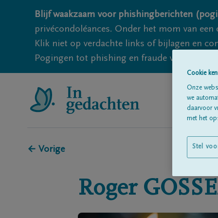
Blijf waakzaam voor phishingberichten (pogi
privécondoléances. Onder het mom van een c
Klik niet op verdachte links of bijlagen en 
Pogingen tot phishing en fraude vallen echter
Cookie ken
Onze websi
we automati
daarvoor v
met het ops
Stel voo
← Vorige
Roger
GOSS