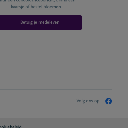
tuur een condoléancebericht, brand een
kaarsje of bestel bloemen
Betuig je medeleven
Volg ons op
ookiebeleid