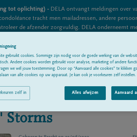
ng tot oplichting) -
DELA ontvangt meldingen over va
ondoléance tracht men mailadressen, andere persoon
controleer de afzender zorgvuldig. DELA onderneemt m
 nooit volledig uit te sluiten, dus blijf waakzaam.
nisgeving
te gebruikt cookies. Sommige zijn nodig voor de goede werking van de websit
sch. Andere cookies worden gebruikt voor analyse, marketing of andere functio
Alle rouwberichten
Over ons
B
ragen we wél jouw toestemming. Door op “Aanvaard alle cookies” te klikken g
laan van alle cookies op uw apparaat. Je kan ook je voorkeuren zelf instellen.
rkeuren zelf in
Alles afwijzen
Aanvaard a
'
Storms