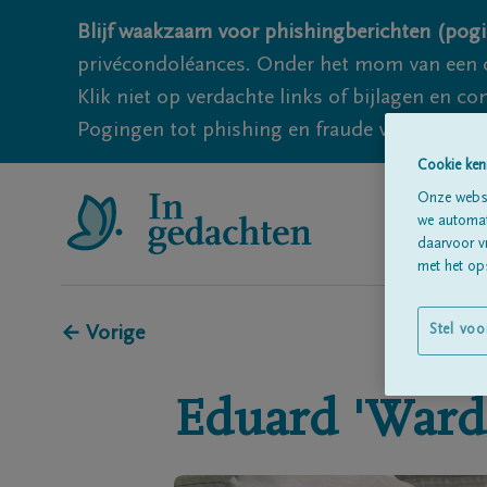
Blijf waakzaam voor phishingberichten (pogi
privécondoléances. Onder het mom van een c
Klik niet op verdachte links of bijlagen en 
Pogingen tot phishing en fraude vallen echter
Cookie ken
Onze websi
we automati
daarvoor v
met het ops
← Vorige
Stel voo
Eduard 'Ward