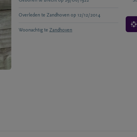
Geboren te
Brecht
op
29/06/1922
S
Overleden te
Zandhoven
op
12/12/2014
Woonachtig te
Zandhoven