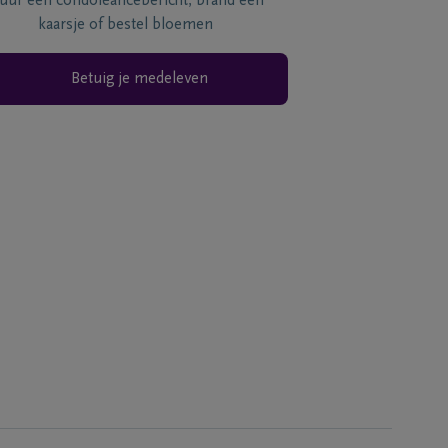
tuur een condoléancebericht, brand een
kaarsje of bestel bloemen
Betuig je medeleven