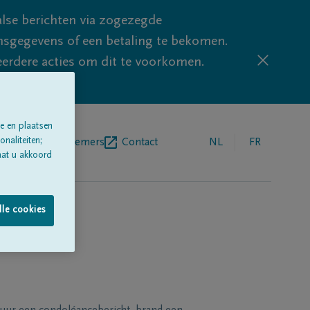
lse berichten via zogezegde
sgegevens of een betaling te bekomen.
eerdere acties om dit te voorkomen.
e en plaatsen
naliteiten;
egrafenisondernemers
Contact
NL
FR
aat u akkoord
lle cookies