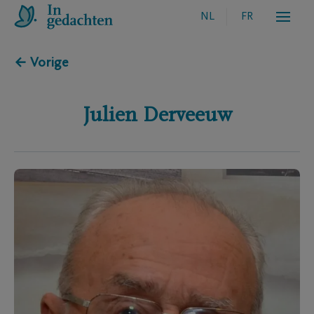
NL
FR
← Vorige
Julien
Derveeuw