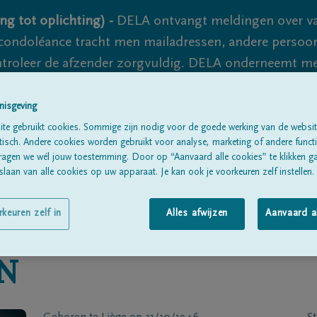
ng tot oplichting) -
DELA ontvangt meldingen over va
ondoléance tracht men mailadressen, andere persoon
controleer de afzender zorgvuldig. DELA onderneemt m
 nooit volledig uit te sluiten, dus blijf waakzaam.
nisgeving
te gebruikt cookies. Sommige zijn nodig voor de goede werking van de websit
sch. Andere cookies worden gebruikt voor analyse, marketing of andere functio
Alle rouwberichten
Over ons
B
ragen we wél jouw toestemming. Door op “Aanvaard alle cookies” te klikken g
laan van alle cookies op uw apparaat. Je kan ook je voorkeuren zelf instellen.
rkeuren zelf in
Alles afwijzen
Aanvaard a
N