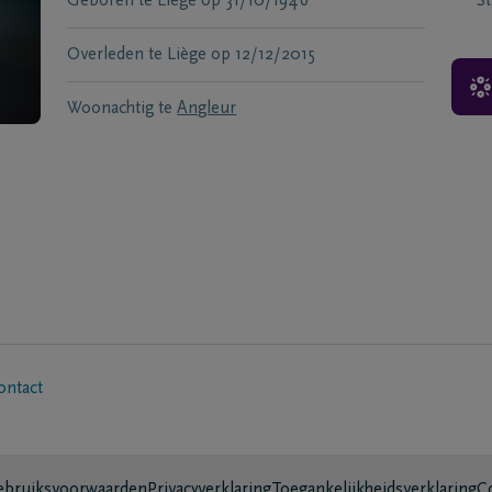
Geboren te
Liège
op
31/10/1946
S
Overleden te
Liège
op
12/12/2015
Woonachtig te
Angleur
ontact
bruiksvoorwaarden
Privacyverklaring
Toegankelijkheidsverklaring
C