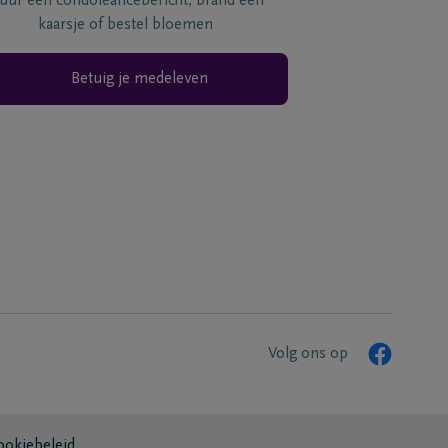
tuur een condoléancebericht, brand een
kaarsje of bestel bloemen
Betuig je medeleven
Volg ons op
ookiebeleid