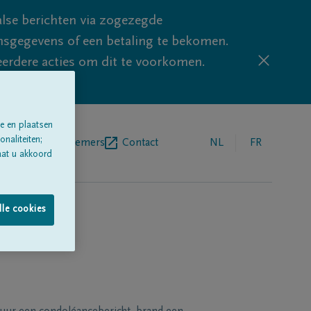
lse berichten via zogezegde
sgegevens of een betaling te bekomen.
eerdere acties om dit te voorkomen.
e en plaatsen
naliteiten;
egrafenisondernemers
Contact
NL
FR
aat u akkoord
lle cookies