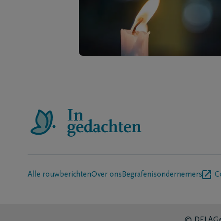
Alle rouwberichten
Over ons
Begrafenisondernemers
C
© DELA
Ge