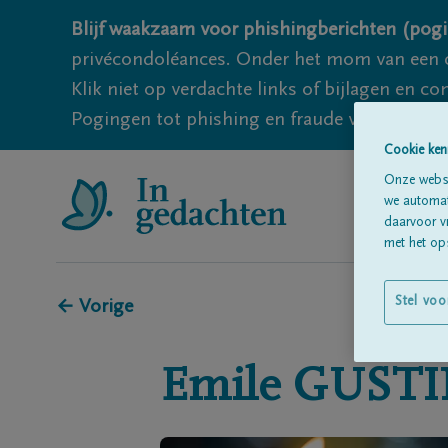
Blijf waakzaam voor phishingberichten (pogi
privécondoléances. Onder het mom van een c
Klik niet op verdachte links of bijlagen en 
Pogingen tot phishing en fraude vallen echter
Cookie ken
Onze websi
we automati
daarvoor v
met het ops
Stel voo
← Vorige
Emile
GUSTI