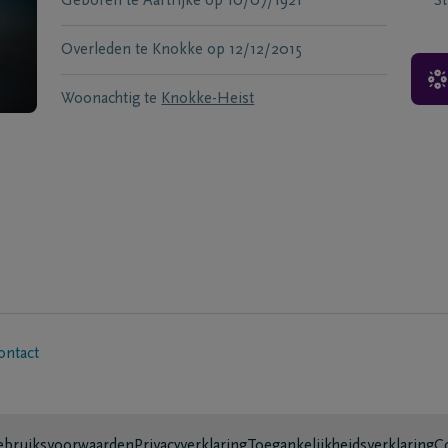
Geboren te
Aartrijke
op
10/07/1921
S
Overleden te
Knokke
op
12/12/2015
Woonachtig te
Knokke-Heist
ontact
bruiksvoorwaarden
Privacyverklaring
Toegankelijkheidsverklaring
C