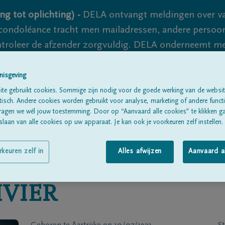
ng tot oplichting) -
DELA ontvangt meldingen over va
ondoléance tracht men mailadressen, andere persoon
controleer de afzender zorgvuldig. DELA onderneemt m
 nooit volledig uit te sluiten, dus blijf waakzaam.
nisgeving
te gebruikt cookies. Sommige zijn nodig voor de goede werking van de websit
sch. Andere cookies worden gebruikt voor analyse, marketing of andere functio
Alle rouwberichten
Over ons
B
ragen we wél jouw toestemming. Door op “Aanvaard alle cookies” te klikken g
laan van alle cookies op uw apparaat. Je kan ook je voorkeuren zelf instellen.
rkeuren zelf in
Alles afwijzen
Aanvaard a
IVIER