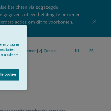
lse berichten via zogezegde
sgegevens of een betaling te bekomen.
eerdere acties om dit te voorkomen.
e en plaatsen
naliteiten;
egrafenisondernemers
Contact
NL
FR
aat u akkoord
lle cookies