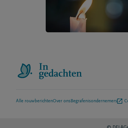
Alle rouwberichten
Over ons
Begrafenisondernemers
C
© DELA
Ge