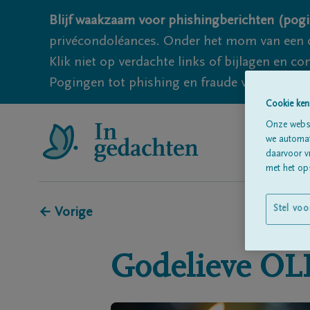
Blijf waakzaam voor phishingberichten (pogi
privécondoléances. Onder het mom van een c
Klik niet op verdachte links of bijlagen en 
Pogingen tot phishing en fraude vallen echter
Cookie ken
Onze websi
we automati
daarvoor v
met het ops
Stel voo
← Vorige
Godelieve
OL