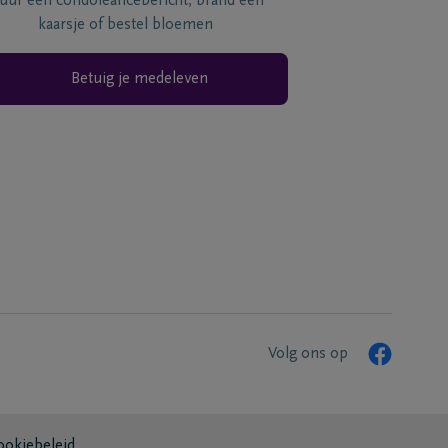
tuur een condoléancebericht, brand een
kaarsje of bestel bloemen
Betuig je medeleven
Volg ons op
ookiebeleid