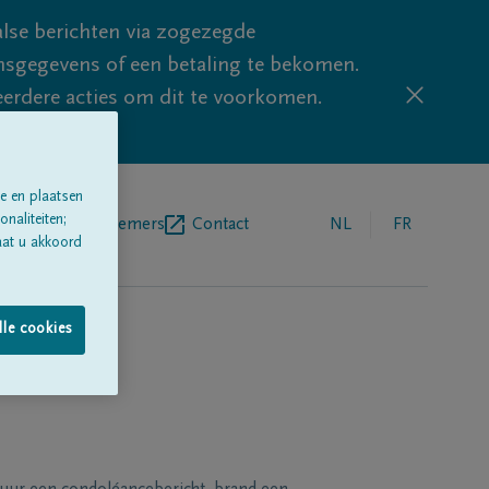
lse berichten via zogezegde
sgegevens of een betaling te bekomen.
eerdere acties om dit te voorkomen.
e en plaatsen
naliteiten;
egrafenisondernemers
Contact
NL
FR
aat u akkoord
lle cookies