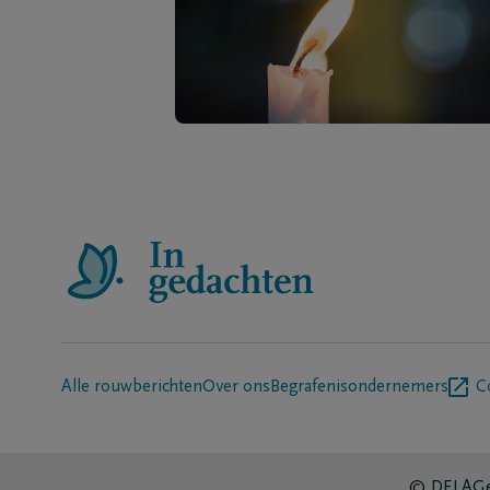
Alle rouwberichten
Over ons
Begrafenisondernemers
C
© DELA
Ge