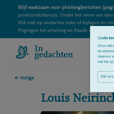
Blijf waakzaam voor phishingberichten (pogi
privécondoléances. Onder het mom van een c
Klik niet op verdachte links of bijlagen en 
Pogingen tot phishing en fraude vallen echter
Cookie ken
Onze websi
we automati
daarvoor v
met het ops
Stel voo
← Vorige
Louis
Neirinc