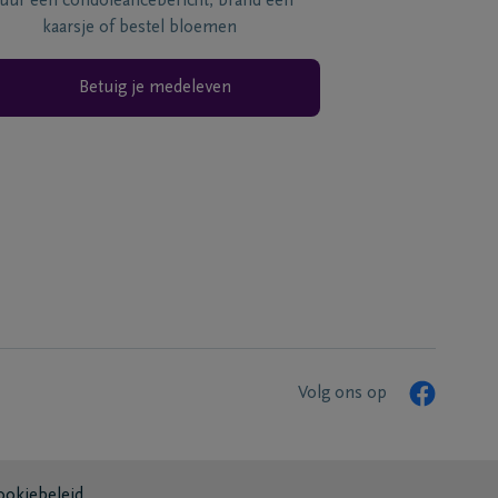
tuur een condoléancebericht, brand een
kaarsje of bestel bloemen
Betuig je medeleven
Volg ons op
ookiebeleid