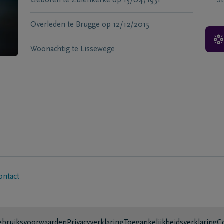
Geboren te
Zuienkerke
op
15/04/1931
S
Overleden te
Brugge
op
12/12/2015
Woonachtig te
Lissewege
ontact
bruiksvoorwaarden
Privacyverklaring
Toegankelijkheidsverklaring
C