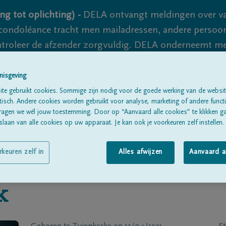
ng tot oplichting) -
DELA ontvangt meldingen over va
ondoléance tracht men mailadressen, andere persoon
controleer de afzender zorgvuldig. DELA onderneemt m
 nooit volledig uit te sluiten, dus blijf waakzaam.
nisgeving
te gebruikt cookies. Sommige zijn nodig voor de goede werking van de websit
sch. Andere cookies worden gebruikt voor analyse, marketing of andere functio
Alle rouwberichten
Over ons
B
ragen we wél jouw toestemming. Door op “Aanvaard alle cookies” te klikken g
laan van alle cookies op uw apparaat. Je kan ook je voorkeuren zelf instellen.
rkeuren zelf in
Alles afwijzen
Aanvaard a
k