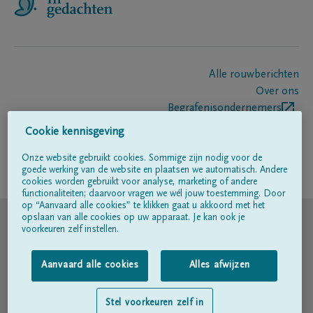
Alle rouwberichten
Over ons
Begrafenisondernemers
Contact
Cookie kennisgeving
Onze website gebruikt cookies. Sommige zijn nodig voor de
goede werking van de website en plaatsen we automatisch. Andere
Volg ons op
cookies worden gebruikt voor analyse, marketing of andere
functionaliteiten; daarvoor vragen we wél jouw toestemming. Door
op “Aanvaard alle cookies” te klikken gaat u akkoord met het
© DELA
opslaan van alle cookies op uw apparaat. Je kan ook je
voorkeuren zelf instellen.
Gebruiksvoorwaarden
Aanvaard alle cookies
Alles afwijzen
Privacyverklaring
Stel voorkeuren zelf in
Toegankelijkheidsverklaring