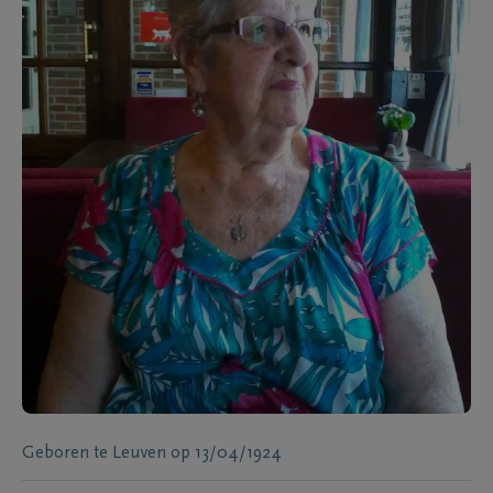
Geboren te
Leuven
op
13/04/1924