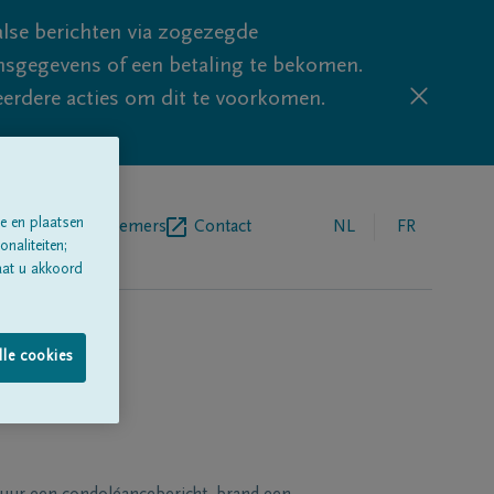
lse berichten via zogezegde
sgegevens of een betaling te bekomen.
eerdere acties om dit te voorkomen.
e en plaatsen
egrafenisondernemers
Contact
NL
FR
naliteiten;
aat u akkoord
lle cookies