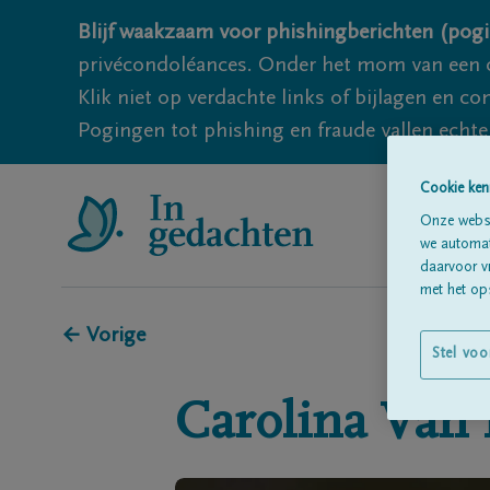
Blijf waakzaam voor phishingberichten (pogi
privécondoléances. Onder het mom van een c
Klik niet op verdachte links of bijlagen en 
Pogingen tot phishing en fraude vallen echter
Cookie ken
Onze websi
we automati
daarvoor v
met het ops
← Vorige
Stel voo
Carolina
Van 