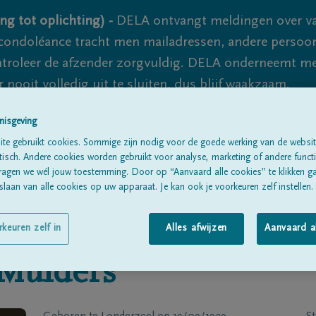
ng tot oplichting) -
DELA ontvangt meldingen over va
ondoléance tracht men mailadressen, andere persoon
controleer de afzender zorgvuldig. DELA onderneemt m
 nooit volledig uit te sluiten, dus blijf waakzaam.
nisgeving
te gebruikt cookies. Sommige zijn nodig voor de goede werking van de websit
Alle rouwberichten
Over ons
B
sch. Andere cookies worden gebruikt voor analyse, marketing of andere functio
ragen we wél jouw toestemming. Door op “Aanvaard alle cookies” te klikken g
laan van alle cookies op uw apparaat. Je kan ook je voorkeuren zelf instellen.
rkeuren zelf in
Alles afwijzen
Aanvaard a
Mulders