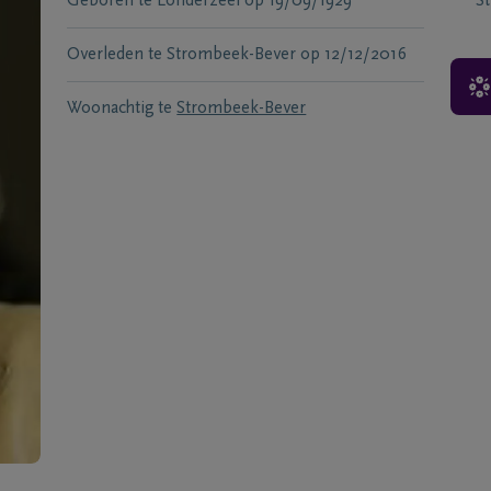
Geboren te
Londerzeel
op
19/09/1929
S
Overleden te
Strombeek-Bever
op
12/12/2016
Woonachtig te
Strombeek-Bever