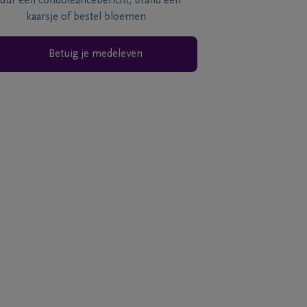
tuur een condoléancebericht, brand een
kaarsje of bestel bloemen
Betuig je medeleven