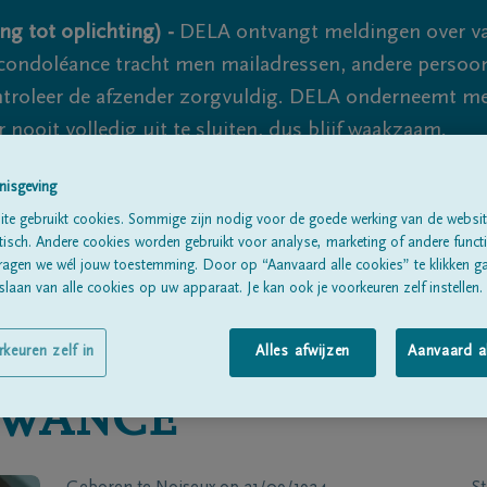
ng tot oplichting) -
DELA ontvangt meldingen over va
ondoléance tracht men mailadressen, andere persoon
controleer de afzender zorgvuldig. DELA onderneemt m
 nooit volledig uit te sluiten, dus blijf waakzaam.
nisgeving
te gebruikt cookies. Sommige zijn nodig voor de goede werking van de websit
Alle rouwberichten
Over ons
B
sch. Andere cookies worden gebruikt voor analyse, marketing of andere functio
ragen we wél jouw toestemming. Door op “Aanvaard alle cookies” te klikken g
laan van alle cookies op uw apparaat. Je kan ook je voorkeuren zelf instellen.
rkeuren zelf in
Alles afwijzen
Aanvaard a
WANCE