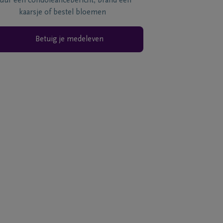
tuur een condoléancebericht, brand een
kaarsje of bestel bloemen
Betuig je medeleven