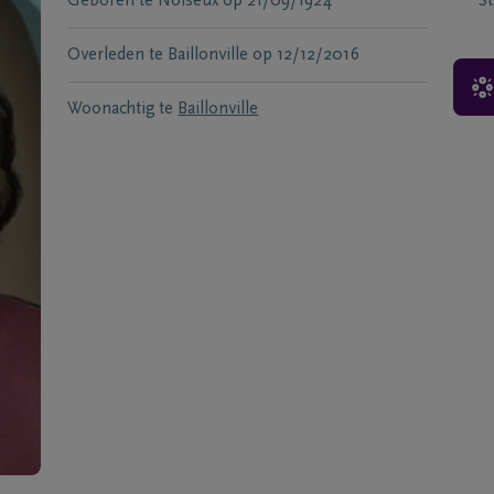
Geboren te
Noiseux
op
21/09/1924
S
Overleden te
Baillonville
op
12/12/2016
Woonachtig te
Baillonville