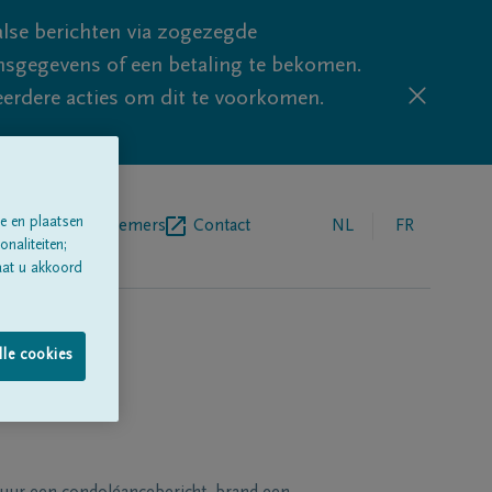
lse berichten via zogezegde
sgegevens of een betaling te bekomen.
eerdere acties om dit te voorkomen.
e en plaatsen
egrafenisondernemers
Contact
NL
FR
naliteiten;
aat u akkoord
lle cookies