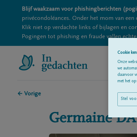
Blijf waakzaam voor phishingberichten (pogi
privécondoléances. Onder het mom van een c
Klik niet op verdachte links of bijlagen en 
Pogingen tot phishing en fraude vallen echter
Cookie ken
Onze websi
we automati
daarvoor v
met het ops
← Vorige
Stel voo
Germaine
DA