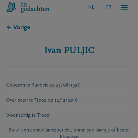
NL
FR
← Vorige
Ivan
PULJIC
Geboren te
Runovic
op
25/08/1928
Overleden te
Trooz
op
12/12/2016
Woonachtig te
Trooz
Stuur een condoléancebericht, brand een kaarsje of bestel
bloemen