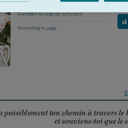
Geboren te
JAMBES
op
10/03/1927
Overleden te
Liège
op
12/12/2016
Woonachtig te
Liege