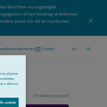
lse berichten via zogezegde
sgegevens of een betaling te bekomen.
eerdere acties om dit te voorkomen.
egrafenisondernemers
Contact
NL
FR
e en plaatsen
naliteiten;
aat u akkoord
Overleden
12/12/2016
lle cookies