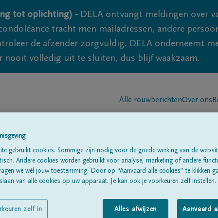
ng tot oplichting) -
DELA ontvangt meldingen over va
ondoléance tracht men mailadressen, andere persoon
controleer de afzender zorgvuldig. DELA onderneemt m
 nooit volledig uit te sluiten, dus blijf waakzaam.
Alle rouwberichten
Over ons
B
nisgeving
te gebruikt cookies. Sommige zijn nodig voor de goede werking van de websit
sch. Andere cookies worden gebruikt voor analyse, marketing of andere functio
ragen we wél jouw toestemming. Door op “Aanvaard alle cookies” te klikken g
NE
laan van alle cookies op uw apparaat. Je kan ook je voorkeuren zelf instellen.
rkeuren zelf in
Alles afwijzen
Aanvaard a