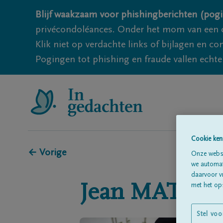
Blijf waakzaam voor phishingberichten (pogi
privécondoléances. Onder het mom van een c
Klik niet op verdachte links of bijlagen en 
Pogingen tot phishing en fraude vallen echter
Cookie ken
← Vorige
Onze websi
we automati
daarvoor v
Jean
MATER
met het ops
Stel voo