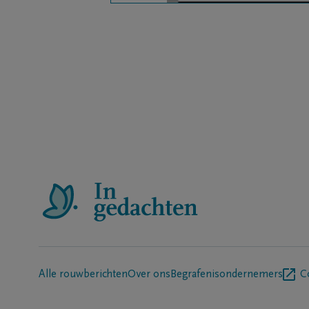
Alle rouwberichten
Over ons
Begrafenisondernemers
C