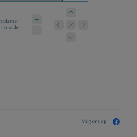
verplaatsen.
links onder.
Volg ons op