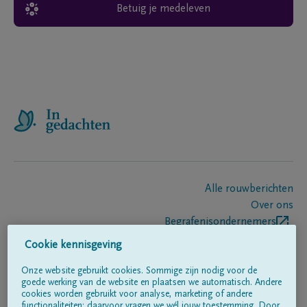
Betuig je medeleven
Alle rouwberichten
Over ons
Begrafenisondernemers
Contact
Cookie kennisgeving
Onze website gebruikt cookies. Sommige zijn nodig voor de
goede werking van de website en plaatsen we automatisch. Andere
Volg ons op
cookies worden gebruikt voor analyse, marketing of andere
functionaliteiten; daarvoor vragen we wél jouw toestemming. Door