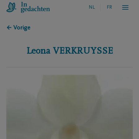
NL
FR
← Vorige
Leona
VERKRUYSSE