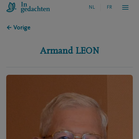
NL
FR
← Vorige
Armand
LEON