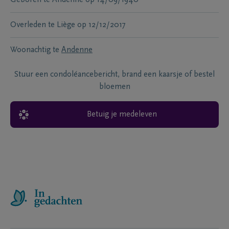
Geboren te
Andenne
op
14/09/1940
Overleden te
Liège
op
12/12/2017
Woonachtig te
Andenne
Stuur een condoléancebericht, brand een kaarsje of bestel
bloemen
Betuig je medeleven