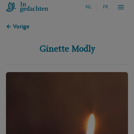
NL
FR
← Vorige
Ginette
Modly