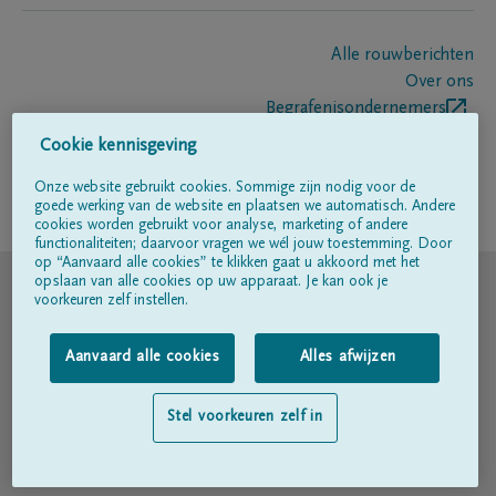
Alle rouwberichten
Over ons
Begrafenisondernemers
Contact
Cookie kennisgeving
Onze website gebruikt cookies. Sommige zijn nodig voor de
goede werking van de website en plaatsen we automatisch. Andere
Volg ons op
cookies worden gebruikt voor analyse, marketing of andere
functionaliteiten; daarvoor vragen we wél jouw toestemming. Door
op “Aanvaard alle cookies” te klikken gaat u akkoord met het
© DELA
opslaan van alle cookies op uw apparaat. Je kan ook je
voorkeuren zelf instellen.
Gebruiksvoorwaarden
Aanvaard alle cookies
Alles afwijzen
Privacyverklaring
Stel voorkeuren zelf in
Toegankelijkheidsverklaring
Cookiebeleid