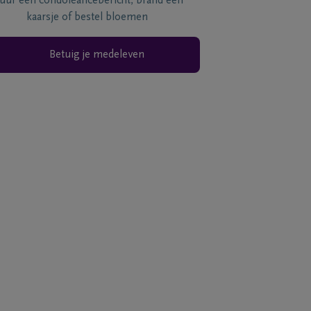
tuur een condoléancebericht, brand een
kaarsje of bestel bloemen
Betuig je medeleven