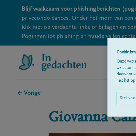
Blijf waakzaam voor phishingberichten (pogi
privécondoléances. Onder het mom van een c
Klik niet op verdachte links of bijlagen en 
Pogingen tot phishing en fraude vallen echter
Cookie ken
Onze websi
we automati
daarvoor v
met het ops
← Vorige
Stel voo
Giovanna
Cal