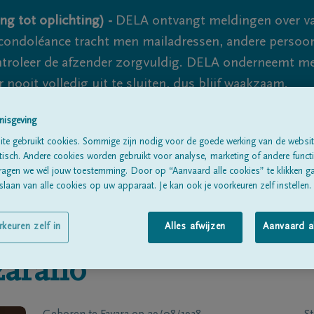
ng tot oplichting) -
DELA ontvangt meldingen over va
ondoléance tracht men mailadressen, andere persoon
controleer de afzender zorgvuldig. DELA onderneemt m
 nooit volledig uit te sluiten, dus blijf waakzaam.
nisgeving
te gebruikt cookies. Sommige zijn nodig voor de goede werking van de websit
Alle rouwberichten
Over ons
B
sch. Andere cookies worden gebruikt voor analyse, marketing of andere functio
ragen we wél jouw toestemming. Door op “Aanvaard alle cookies” te klikken g
laan van alle cookies op uw apparaat. Je kan ook je voorkeuren zelf instellen.
rkeuren zelf in
Alles afwijzen
Aanvaard a
zarano