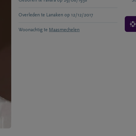
Geboren te
Favara
op
29/08/1938
S
Overleden te
Lanaken
op
12/12/2017
Woonachtig te
Maasmechelen