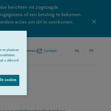
lse berichten via zogezegde
sgegevens of een betaling te bekomen.
eerdere acties om dit te voorkomen.
e en plaatsen
egrafenisondernemers
Contact
NL
FR
naliteiten;
aat u akkoord
lle cookies