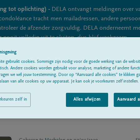
ng tot oplichting) -
DELA ontvangt meldingen over va
ondoléance tracht men mailadressen, andere persoon
controleer de afzender zorgvuldig. DELA onderneemt m
 nooit volledig uit te sluiten, dus blijf waakzaam.
nisgeving
te gebruikt cookies. Sommige zijn nodig voor de goede werking van de websit
Alle rouwberichten
Over ons
B
sch. Andere cookies worden gebruikt voor analyse, marketing of andere functio
ragen we wél jouw toestemming. Door op “Aanvaard alle cookies” te klikken g
laan van alle cookies op uw apparaat. Je kan ook je voorkeuren zelf instellen.
rkeuren zelf in
Alles afwijzen
Aanvaard a