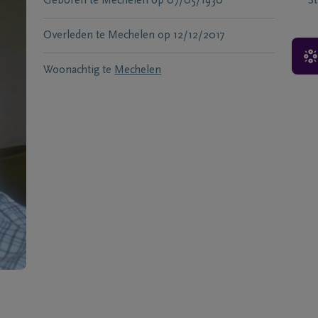
Geboren te
Mechelen
op
07/05/1930
S
Overleden te
Mechelen
op
12/12/2017
Woonachtig te
Mechelen