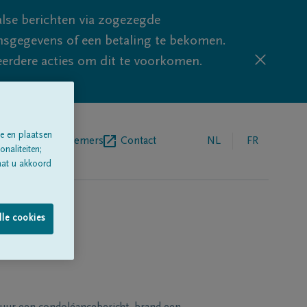
lse berichten via zogezegde
sgegevens of een betaling te bekomen.
eerdere acties om dit te voorkomen.
e en plaatsen
egrafenisondernemers
Contact
NL
FR
naliteiten;
aat u akkoord
lle cookies