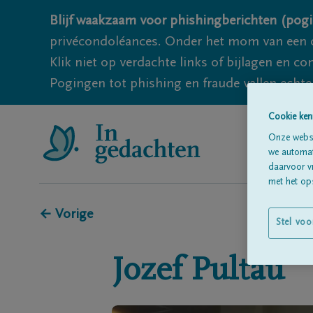
Blijf waakzaam voor phishingberichten (pogi
privécondoléances. Onder het mom van een c
Klik niet op verdachte links of bijlagen en 
Pogingen tot phishing en fraude vallen echter
Cookie ken
Onze websi
we automati
daarvoor v
met het ops
← Vorige
Stel voo
Jozef
Pultau