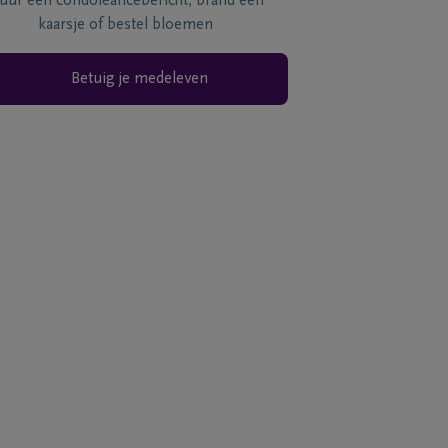
tuur een condoléancebericht, brand een
kaarsje of bestel bloemen
Betuig je medeleven